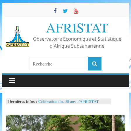
Skip
to
content
AFRISTAT
Observatoire Economique et Statistique
d'Afrique Subsaharienne
Dernières infos :
Célébration des 30 ans d’AFRISTAT
50ème réunion du Comité de direction
d’AFRISTAT
Conférence « La maturité statistique en
Afrique subsaharienne
Parution de La Lettre d’AFRISTAT n°116