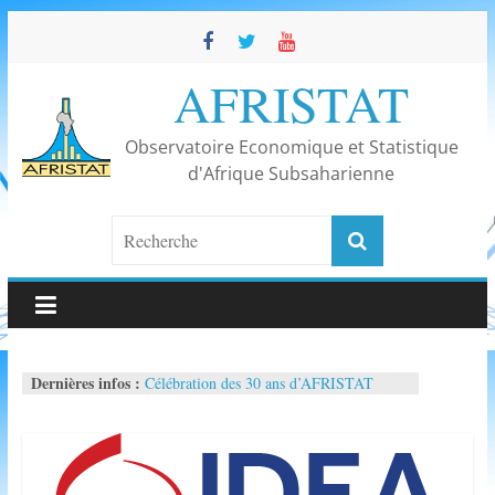
Skip
to
content
AFRISTAT
Observatoire Economique et Statistique
d'Afrique Subsaharienne
Dernières infos :
Célébration des 30 ans d’AFRISTAT
50ème réunion du Comité de direction
d’AFRISTAT
Conférence « La maturité statistique en
Afrique subsaharienne
Parution de La Lettre d’AFRISTAT n°116