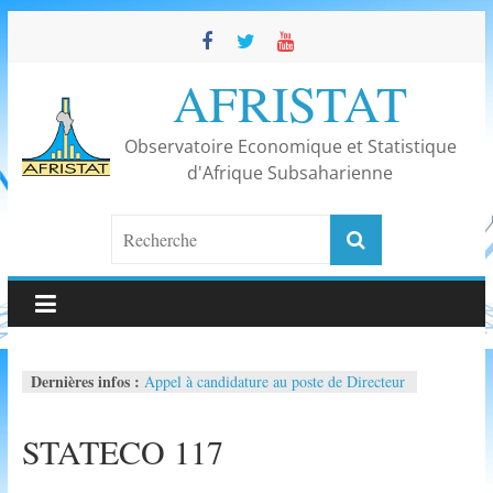
Skip
to
content
AFRISTAT
Observatoire Economique et Statistique
d'Afrique Subsaharienne
Appel à candidature au poste de Directeur
Dernières infos :
Général
Célébration des 30 ans d’AFRISTAT
STATECO 117
50ème réunion du Comité de direction
d’AFRISTAT
Conférence « La maturité statistique en