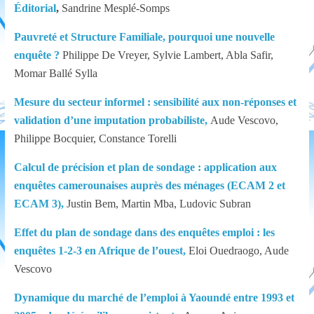
Éditorial
,
Sandrine Mesplé-Somp
s
Appel à candidature au poste de Directeur
Général
Pauvreté et Structure Familiale, pourquoi une nouvelle
enquête ?
Philippe De Vreyer, Sylvie Lambert, Abla Safir,
Momar Ballé Sylla
Mesure du secteur informel : sensibilité aux non-réponses et
validation d’une imputation probabiliste,
Aude Vescovo,
Philippe Bocquier, Constance Torelli
Calcul de précision et plan de sondage : application aux
enquêtes camerounaises auprès des ménages (ECAM 2 et
ECAM 3),
Justin Bem, Martin Mba, Ludovic Subran
Effet du plan de sondage dans des enquêtes emploi : les
enquêtes 1-2-3 en Afrique de l’ouest,
Eloi Ouedraogo, Aude
Vescovo
Dynamique du marché de l’emploi à Yaoundé entre 1993 et