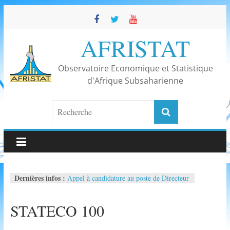
Skip
to
content
AFRISTAT
Observatoire Economique et Statistique
d'Afrique Subsaharienne
Appel à candidature au poste de Directeur
Dernières infos :
Général
Célébration des 30 ans d’AFRISTAT
STATECO 100
50ème réunion du Comité de direction
d’AFRISTAT
Conférence « La maturité statistique en