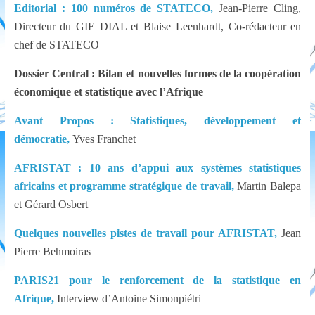
Editorial : 100 numéros de STATECO,
Jean-Pierre Cling,
Afrique subsaharienne
Parution de La Lettre d’AFRISTAT n°116
Directeur du GIE DIAL et Blaise Leenhardt, Co-rédacteur en
chef de STATECO
Dossier Central : Bilan et nouvelles formes de la coopération
économique et statistique avec l’Afrique
Avant Propos : Statistiques, développement et
démocratie,
Yves Franchet
AFRISTAT : 10 ans d’appui aux systèmes statistiques
africains et programme stratégique de travail,
Martin Balepa
et Gérard Osbert
Quelques nouvelles pistes de travail pour AFRISTAT,
Jean
Pierre Behmoiras
PARIS21 pour le renforcement de la statistique en
Afrique,
Interview d’Antoine Simonpiétri