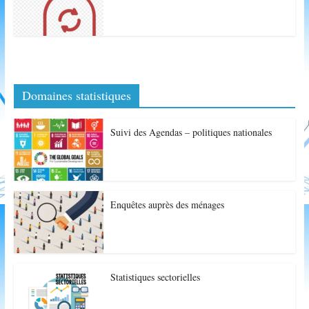
Domaines statistiques
Suivi des Agendas – politiques nationales
Enquêtes auprès des ménages
Statistiques sectorielles