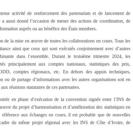
ntense activité de renforcement des partenariats et de lancement de
lle a aussi donné l’occasion de mener des actions de coordination, de
e formation auprès ou au bénéfice des États membres.
on de la mise en œuvre de toutes les collaborations en cours. Tous les
itance ainsi que ceux qui sont exécutés conjointement avec d’autres
sfaisante dans l’ensemble. Durant le troisième trimestre 2024, les
tés principalement aux comptes nationaux, statistiques des prix,
urs ODD, comptes régionaux, etc. En dehors des appuis techniques,
 ou de partage d’informations avec les autres organisations soit en
 aux réunions statutaires de ces partenaires.
’entrée en phase d’exécution de la convention signée entre l’INS de
re du projet d’harmonisation et d’amélioration des sta­tistiques en
éférence aux échanges en cours, il est probable que de nouvelles
 cadre du même projet régional avec les INS de Côte d’Ivoire, de