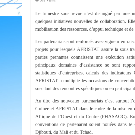
381 Views
Le trimestre sous revue s’est distingué par une i
quelques ini­tiatives nouvelles de collaboration. E
mobilisation des ressources, d’appui technique et d
Les partenariats sont renforcés avec vigueur en rais
projets pour les­quels AFRISTAT assure la sous-tra
parties prenantes connaissent une exécu­tion sati
principaux domaines d’assistance se sont rappor
statistiques d’entreprises, calculs des indicate
AFRISTAT a multiplié les occasions de concertation
suscitant des ren­contres spécifiques ou en participant
Au titre des nouveaux partenariats c’est surtout l
Guinée et AFRISTAT dans le cadre de la mise en œuv
Afrique de l’Ouest et du Centre (PHASAOC). En r
conventions de partenariat soient nouées dans le
Djibouti, du Mali et du Tchad.