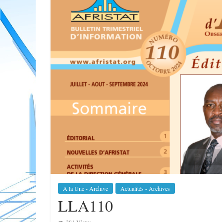
A la Une - Archive
Actualités - Archives
LLA110